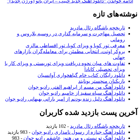
ادامه خواندن
“دانلود آهنگ جدید حبیب – ایران بانو (ورژن جدید)”
نوشته‌های تازه
تاریخچه باشگاه رئال مادرید
تحصیل مهاجرت و سرمایه گذاری در روسیه بلاروس و
رومانی
معرفی تور کوبا و ویزای کوبا، تور اقساطی مالزی
بروکر اوتت، انتخابی مطمئن برای معامله‌گران بازارهای
جهانی
تفاوت های میان نحوه دریافت ویزای توریستی و ویزای کار با
ویزای تحصیلی کانادا
دانلود رایگان کتاب خام گیاهخواری آوانسیان
بازیکنان منچستر یونایتد
دانلود آهنگ من مسم از ابراهیم الفتی رادیو جوان
دانلود آهنگ سیاه سفید از حامیم رادیو جوان
دانلود آهنگ دلیل زنده بودنم از امیر بارانی بهبهانی رادیو جوان
آخرین پست بازدید شده کاربران
تاریخچه باشگاه رئال مادرید
- 102 بازدید
دانلود آهنگ جنازه از رسول نامداری رادیو جوان
- 983 بازدید
دانلود آهنگ تو نیستی و من هنوز عاشقم رادیو جوان
- 983