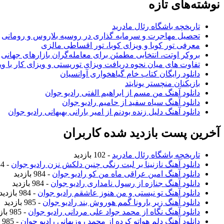
نوشته‌های تازه
تاریخچه باشگاه رئال مادرید
تحصیل مهاجرت و سرمایه گذاری در روسیه بلاروس و رومانی
معرفی تور کوبا و ویزای کوبا، تور اقساطی مالزی
بروکر اوتت، انتخابی مطمئن برای معامله‌گران بازارهای جهانی
تفاوت های میان نحوه دریافت ویزای توریستی و ویزای کار با وی
دانلود رایگان کتاب خام گیاهخواری آوانسیان
بازیکنان منچستر یونایتد
دانلود آهنگ من مسم از ابراهیم الفتی رادیو جوان
دانلود آهنگ سیاه سفید از حامیم رادیو جوان
دانلود آهنگ دلیل زنده بودنم از امیر بارانی بهبهانی رادیو جوان
آخرین پست بازدید شده کاربران
تاریخچه باشگاه رئال مادرید
- 102 بازدید
دانلود آهنگ نازنینا بر لبت رنگی چنین دلکش نزن رادیو جوان
- 984 بازدید
دانلود آهنگ امین عراقی ماه من کو رادیو جوان
- 984 بازدید
دانلود آهنگ جنازه از رسول نامداری رادیو جوان
- 984 بازدید
دانلود آهنگ تو نیستی و من هنوز عاشقم رادیو جوان
- 984 بازدید
دانلود آهنگ زیر بارونا گمم هوروش بند رادیو جوان
- 985 بازدید
دانلود آهنگ نگاه از محمد جواد علی مردانی رادیو جوان
- 985 بازدید
دانلود آهنگ دلم هواتو کرده از محمد روزبهانی رادیو جوان
- 985 بازدید