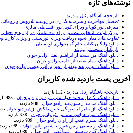
نوشته‌های تازه
تاریخچه باشگاه رئال مادرید
تحصیل مهاجرت و سرمایه گذاری در روسیه بلاروس و رومانی
معرفی تور کوبا و ویزای کوبا، تور اقساطی مالزی
بروکر اوتت، انتخابی مطمئن برای معامله‌گران بازارهای جهانی
تفاوت های میان نحوه دریافت ویزای توریستی و ویزای کار با وی
دانلود رایگان کتاب خام گیاهخواری آوانسیان
بازیکنان منچستر یونایتد
دانلود آهنگ من مسم از ابراهیم الفتی رادیو جوان
دانلود آهنگ سیاه سفید از حامیم رادیو جوان
دانلود آهنگ دلیل زنده بودنم از امیر بارانی بهبهانی رادیو جوان
آخرین پست بازدید شده کاربران
تاریخچه باشگاه رئال مادرید
- 112 بازدید
دانلود آهنگ نگاه از محمد جواد علی مردانی رادیو جوان
- 988 بازدید
دانلود آهنگ جذاب از سون بند رادیو جوان
- 988 بازدید
دانلود آهنگ نازنینا بر لبت رنگی چنین دلکش نزن رادیو جوان
- 988 بازدید
دانلود آهنگ امین عراقی ماه من کو رادیو جوان
- 988 بازدید
دانلود آهنگ نمیرم عقب از راوان رادیو جوان
- 989 بازدید
دانلود آهنگ تو نیستی و من هنوز عاشقم رادیو جوان
- 989 بازدید
دانلود آهنگ گناه فرشته از نیما نصر رادیو جوان
- 989 بازدید