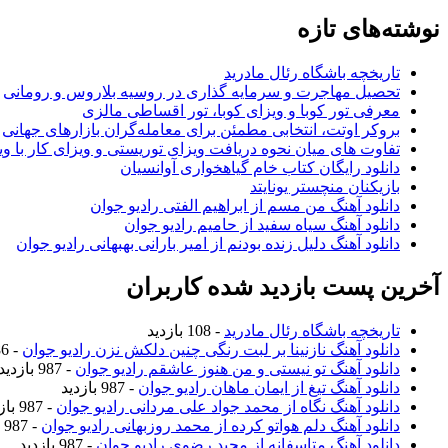
نوشته‌های تازه
تاریخچه باشگاه رئال مادرید
تحصیل مهاجرت و سرمایه گذاری در روسیه بلاروس و رومانی
معرفی تور کوبا و ویزای کوبا، تور اقساطی مالزی
بروکر اوتت، انتخابی مطمئن برای معامله‌گران بازارهای جهانی
تفاوت های میان نحوه دریافت ویزای توریستی و ویزای کار با وی
دانلود رایگان کتاب خام گیاهخواری آوانسیان
بازیکنان منچستر یونایتد
دانلود آهنگ من مسم از ابراهیم الفتی رادیو جوان
دانلود آهنگ سیاه سفید از حامیم رادیو جوان
دانلود آهنگ دلیل زنده بودنم از امیر بارانی بهبهانی رادیو جوان
آخرین پست بازدید شده کاربران
تاریخچه باشگاه رئال مادرید
- 108 بازدید
دانلود آهنگ نازنینا بر لبت رنگی چنین دلکش نزن رادیو جوان
- 986 بازدید
دانلود آهنگ تو نیستی و من هنوز عاشقم رادیو جوان
- 987 بازدید
دانلود آهنگ تیغ از ایمان ماهان رادیو جوان
- 987 بازدید
دانلود آهنگ نگاه از محمد جواد علی مردانی رادیو جوان
- 987 بازدید
دانلود آهنگ دلم هواتو کرده از محمد روزبهانی رادیو جوان
- 987 بازدید
دانلود آهنگ متاسفانه از مجید رضوی رادیو جوان
- 987 بازدید