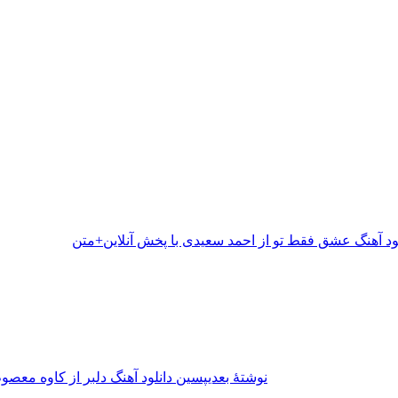
لود آهنگ عشق فقط تو از احمد سعیدی با پخش آنلاین+متن
نوشته‌ٔ بعدی
پسین
دانلود آهنگ دلبر از کاوه معصو