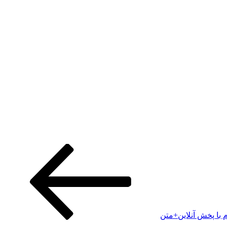
م با پخش آنلاین+متن