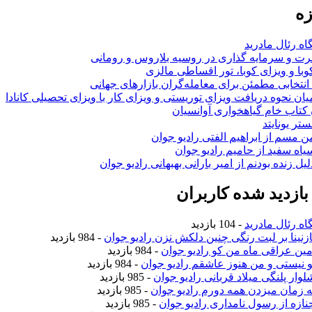
زه
اه رئال مادرید
ت و سرمایه گذاری در روسیه بلاروس و رومانی
با و ویزای کوبا، تور اقساطی مالزی
انتخابی مطمئن برای معامله‌گران بازارهای جهانی
ان نحوه دریافت ویزای توریستی و ویزای کار با ویزای تحصیلی کانادا
ن کتاب خام گیاهخواری آوانسیان
تر یونایتد
من مسم از ابراهیم الفتی رادیو جوان
سیاه سفید از حامیم رادیو جوان
لیل زنده بودنم از امیر بارانی بهبهانی رادیو جوان
ازدید شده کاربران
اه رئال مادرید
- 104 بازدید
نازنینا بر لبت رنگی چنین دلکش نزن رادیو جوان
- 984 بازدید
امین عراقی ماه من کو رادیو جوان
- 984 بازدید
تو نیستی و من هنوز عاشقم رادیو جوان
- 984 بازدید
لوار پلنگی میلاد قربانی رادیو جوان
- 985 بازدید
یه زمان میزدن همه دورم رادیو جوان
- 985 بازدید
جنازه از رسول نامداری رادیو جوان
- 985 بازدید