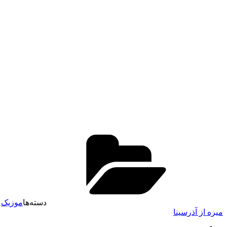
دسته‌ها
موزیک
میره از آذرسینا