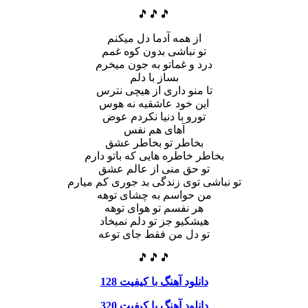
🎵🎵🎵
از همه آدما دل میکنم
تو نباشی بدون کوه غمم
درد و غماتو به جون میخرم
بساز با دلم
تا منو داری از هیچی نترس
این خود عاشقیه نه هوس
تورو با دنیا نکردم عوض
آهای هم نفس
بخاطر تو بخاطر عشق
بخاطر خاطره هایی که باتو دارم
تو حق منی از عالم عشق
تو نباشی توی زندگی بد جوری کم میارم
من حواسم به چشای توهه
هر نفسم تو هوای توهه
هیشکیو جز تو دلم نمیخاد
تو دل من فقط جای توعه
🎵🎵🎵
دانلود آهنگ با کیفیت 128
دانلود آهنگ با کیفیت 320