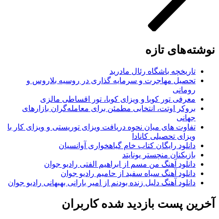
وشته‌های تازه
تاریخچه باشگاه رئال مادرید
تحصیل مهاجرت و سرمایه گذاری در روسیه بلاروس و
رومانی
معرفی تور کوبا و ویزای کوبا، تور اقساطی مالزی
بروکر اوتت، انتخابی مطمئن برای معامله‌گران بازارهای
جهانی
تفاوت های میان نحوه دریافت ویزای توریستی و ویزای کار با
ویزای تحصیلی کانادا
دانلود رایگان کتاب خام گیاهخواری آوانسیان
بازیکنان منچستر یونایتد
دانلود آهنگ من مسم از ابراهیم الفتی رادیو جوان
دانلود آهنگ سیاه سفید از حامیم رادیو جوان
دانلود آهنگ دلیل زنده بودنم از امیر بارانی بهبهانی رادیو جوان
خرین پست بازدید شده کاربران