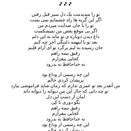
🎵🎵🎵
تو را میدیدمت یک دل سیر قبل رفتن
اگر این گریه ها راه چشمانم نمی بست
تو را با جان صدایت میزدم من
اگر بی موقع بغض من نمیشکست
داغ دیدن دوباره ی تو ماند به این دلم
بعد تو با اینهمه دلتنگی آخر چه کنم
جان رسیده به لبم برگرد تو ای آرام قلبم
رفیق نیمه راهم
کجایی بیقرارم
نه خداحافظ نه بدرود
این چه رسمی از وداع بود
پریشان کردی حالم
من آنقدر بعد تو عمری ندارم که زمان شاید فراموشی بیارد
تو چه دانی که حال این منِ دیوانه را دیوانه داند
امان از دستِ این دل
بگو دوری تا کِی
رفیق نیمه راهم
کجایی بیقرارم
نه خداحافظ نه بدرود
این چه رسمی از وداع بود
پریشان کردی حالم