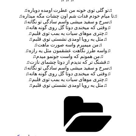
♫تو گلی توی خونه من عطرت اومده دوباره♫
♫تا میام خودم فدات شم اون چشات مگه میذاره♫
♫سرخ و سفید میشی واسم سادگی تو نگاته♫
♫وقتی که میخندی دوتا گل روی گونه هاته♫
♫چتری موهای سیات یه بمب توی قلبم♫
♫مثل یه رویا اومدی نشستی توی قلبم♫
♫من میمیرم واسه صورت ماهت♫
♫واسه طرز نگاهت عشقمون مثل یه رازه♫
♫من همونم که واست جونمو میدم♫
♫قشنگ تر که ندیدم از دوتا چشمای نازت♫
♫سرخ و سفید میشی واسم سادگی تو نگاته♫
♫وقتی که میخندی دوتا گل روی گونه هاته♫
♫چتری موهای سیات یه بمب توی قلبم♫
♫مثل یه رویا اومدی نشستی توی قلبم♫