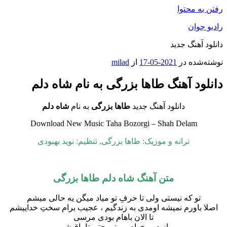
رفتن به محتوا
رادیو جوان
دانلود آهنگ جدید
نوشته‌شده در
2021-05-17
از
milad
دانلود آهنگ طاها بزرگی به نام شاه دلم
دانلود آهنگ جدید
طاها بزرگی
به نام
شاه دلم
Download New Music Taha Bozorgi – Shah Delam
ترانه و موزیک: طاها بزرگی, تنظیم: نوید بهبودی
متن آهنگ شاه دلم طاها بزرگی
تو که نیستی ولی تا حرفِ تو میاد میگن یه حالی میشم
اصلا باورم نمیشه اومدی به زندگیم ، عجیب برام سختِ خداییشم
تا الان باهام بودی مرسی
ازت میخوام بمونی حتی تا باقیشم