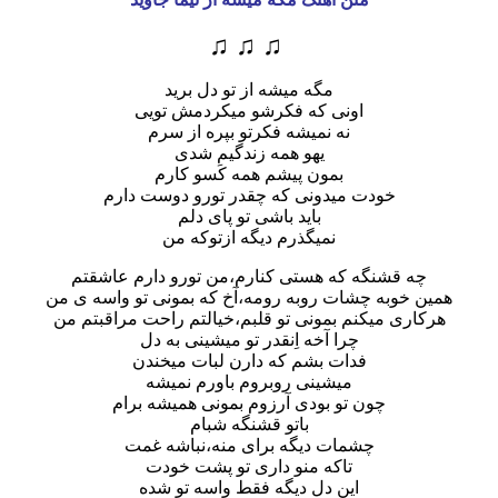
♫ ♫ ♫
مگه میشه از تو دل برید
اونی که فکرشو میکردمش تویی
نه نمیشه فکرتو بپره از سرم
یهو همه زندگیم شدی
بمون پیشم همه کَسو کارم
خودت میدونی که چقدر تورو دوست دارم
باید باشی تو پای دلم
نمیگذرم دیگه ازتوکه من
چه قشنگه که هستی کنارم،من تورو دارم عاشقتم
همین خوبه چشات روبه رومه،آخ که بمونی تو واسه ی من
هرکاری میکنم بمونی تو قلبم،خیالتم راحت مراقبتم من
چرا آخه اِنقدر تو میشینی به دل
فدات بشم که دارن لبات میخندن
میشینی روبروم باورم نمیشه
چون تو بودی آرزوم بمونی همیشه برام
باتو قشنگه شبام
چشمات دیگه برای منه،نباشه غمت
تاکه منو داری تو پشت خودت
این دلِ دیگه فقط واسه تو شده