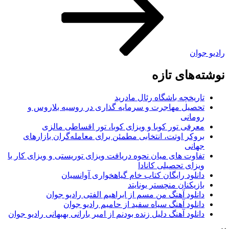
 جوان
ه‌های تازه
تاریخچه باشگاه رئال مادرید
تحصیل مهاجرت و سرمایه گذاری در روسیه بلاروس و
رومانی
معرفی تور کوبا و ویزای کوبا، تور اقساطی مالزی
بروکر اوتت، انتخابی مطمئن برای معامله‌گران بازارهای
جهانی
تفاوت های میان نحوه دریافت ویزای توریستی و ویزای کار با
ویزای تحصیلی کانادا
دانلود رایگان کتاب خام گیاهخواری آوانسیان
بازیکنان منچستر یونایتد
دانلود آهنگ من مسم از ابراهیم الفتی رادیو جوان
دانلود آهنگ سیاه سفید از حامیم رادیو جوان
دانلود آهنگ دلیل زنده بودنم از امیر بارانی بهبهانی رادیو جوان