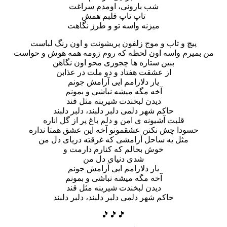
شب بارونی، اومدم سراغت
تاپ تاپ قلبم همش
میزنه واسه تو و طرز نگاهت
پیچ و تاب و موج زلفون پریشونت و اون رنگ لباست
من بمیرم واسه اون لحظه که روم زومه همه هوش و حواست
ببین ستاره ها چجوری محو اون نگاهن
از عشقت هفتاد و دو ملت در عذابن
یار دلارامم ایی آرامش جونم
آخه مگه میشه نباشی و بمونم
دیدن لبخندت شیرینه مثل قند
حاکم شهر دلمی دلبر دلبند، دلبر دلبند
قلبت آشیونه ی امن و دلم باغ پر از گل اناره
حسودا چش نکنن عشقمونو آخه این عشق همتا نداره
مثل یه ساحل آرامشی که غرقته دریای دل من
خوش بحالم که کنارم دارمت و
شدی دنیای دل من
یار دلارامم ایی آرامش جونم
آخه مگه میشه نباشی و بمونم
دیدن لبخندت شیرینه مثل قند
حاکم شهر دلمی دلبر دلبند، دلبر دلبند
🎵🎵🎵