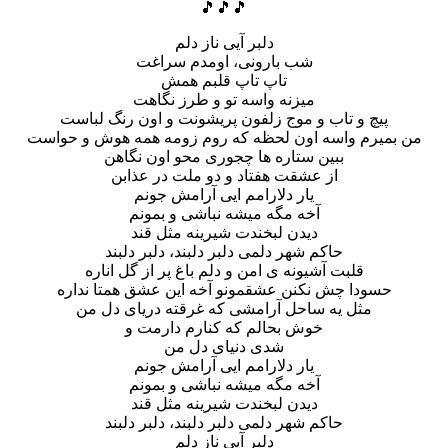
🎵🎵🎵
دلبر آیی ناز دلم
شب بارونی، اومدم سراغت
تاپ تاپ قلبم همش
میزنه واسه تو و طرز نگاهت
پیچ و تاب و موج زلفون پریشونت و اون رنگ لباست
من بمیرم واسه اون لحظه که روم زومه همه هوش و حواست
ببین ستاره ها چجوری محو اون نگاهن
از عشقت هفتاد و دو ملت در عذابن
یار دلارامم ایی آرامش جونم
آخه مگه میشه نباشی و بمونم
دیدن لبخندت شیرینه مثل قند
حاکم شهر دلمی دلبر دلبند، دلبر دلبند
قلبت آشیونه ی امن و دلم باغ پر از گل اناره
حسودا چش نکنن عشقمونو آخه این عشق همتا نداره
مثل یه ساحل آرامشی که غرقته دریای دل من
خوش بحالم که کنارم دارمت و
شدی دنیای دل من
یار دلارامم ایی آرامش جونم
آخه مگه میشه نباشی و بمونم
دیدن لبخندت شیرینه مثل قند
حاکم شهر دلمی دلبر دلبند، دلبر دلبند
دلبر آیی ناز دلم