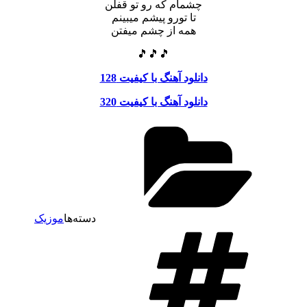
چشمام که رو تو قفلن
تا تورو پیشم میبینم
همه از چشم میفتن
🎵🎵🎵
دانلود آهنگ با کیفیت 128
دانلود آهنگ با کیفیت 320
دسته‌ها
موزیک