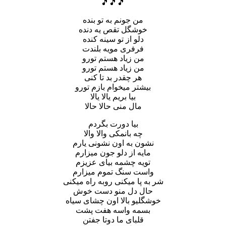
🎵🎵🎵
من جونم به تو بنده
خوشگل تقص یه دنده
دلو از تو سینه کنده
فرفری مویه بلندت
من زیاد هستم تورو
من زیاد هستم تورو
هر چقدر بد تا کنی
بیشتر میخوام بازم تورو
بیا بریم یالا یالا
مال منی حالا حالا
بیا دورت بگردم
چه بانمکی والا والا
نشون به اون نشونی یارم
مایه از دلو جون میزارم
تویه چشمه بیای عزیزم
واست سنگ تموم میزارم
شر به پا میکنی روبه راه میکنی
حال دل منو دست خوش
خوشگلیو بالا اون چشای سیاه
بسمه واسه هفت پشت
قلبای ما دوتا جفتن