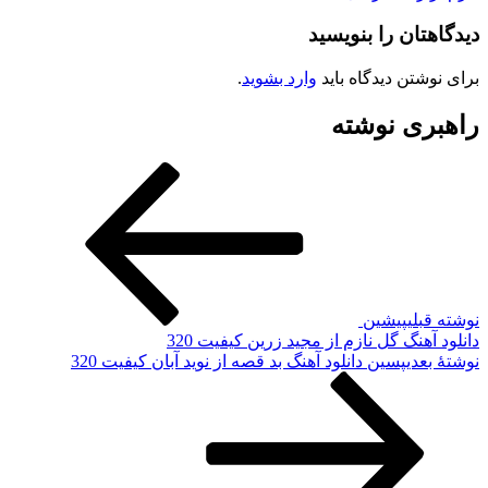
هتان را بنویسید
وشتن دیدگاه باید
وارد بشوید
.
ری نوشته
قبلی
پیشین
آهنگ گل نازم از مجید زرین کیفیت 320
 بعدی
پسین
دانلود آهنگ بد قصه از نوید آبان کیفیت 320