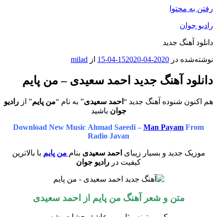
رفتن به محتوا
رادیو جوان
دانلود آهنگ جدید
نوشته‌شده در
2020-04-15
2020-04-15
از
milad
دانلود آهنگ جدید احمد سعیدی – من پایم
هم اکنون شنوده آهنگ جدید “
احمد سعیدی
” به نام “
من پایم
” از
رادیو
جوان
باشید
Download New Music Ahmad Saeedi –
Man Payam
From
Radio Javan
موزیک جدید و بسیار زیبای
احمد سعیدی
بنام
من پایم
با بالاترین
کیفیت در
رادیو جوان
متن و شعر آهنگ من پایم از
احمد سعیدی
کی میتونه مثل من عاشق چشات بشه