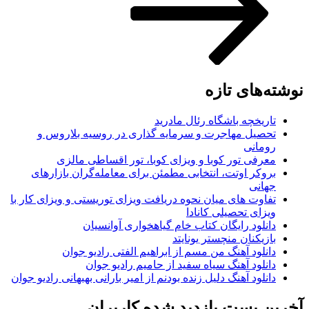
نوشته‌های تازه
تاریخچه باشگاه رئال مادرید
تحصیل مهاجرت و سرمایه گذاری در روسیه بلاروس و
رومانی
معرفی تور کوبا و ویزای کوبا، تور اقساطی مالزی
بروکر اوتت، انتخابی مطمئن برای معامله‌گران بازارهای
جهانی
تفاوت های میان نحوه دریافت ویزای توریستی و ویزای کار با
ویزای تحصیلی کانادا
دانلود رایگان کتاب خام گیاهخواری آوانسیان
بازیکنان منچستر یونایتد
دانلود آهنگ من مسم از ابراهیم الفتی رادیو جوان
دانلود آهنگ سیاه سفید از حامیم رادیو جوان
دانلود آهنگ دلیل زنده بودنم از امیر بارانی بهبهانی رادیو جوان
آخرین پست بازدید شده کاربران