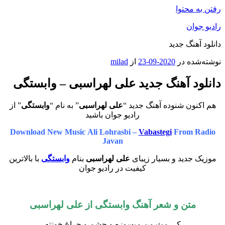
رفتن به محتوا
رادیو جوان
دانلود آهنگ جدید
نوشته‌شده در
2020-09-23
از
milad
دانلود آهنگ جدید علی لهراسبی – وابستگی
هم اکنون شنوده آهنگ جدید “
علی لهراسبی
” به نام “
وابستگی
” از
رادیو جوان باشید
Download New Music Ali Lohrasbi –
Vabastegi
From Radio
Javan
موزیک جدید و بسیار زیبای
علی لهراسبی
بنام
وابستگی
با بالاترین
کیفیت در رادیو جوان
متن و شعر آهنگ وابستگی از علی لهراسبی
کی مث من میسوزه و چشم و چراغ خونته