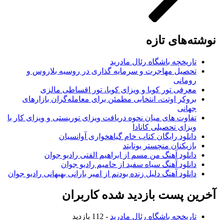
نوشته‌های تازه
تاریخچه باشگاه رئال مادرید
تحصیل مهاجرت و سرمایه گذاری در روسیه بلاروس و
رومانی
معرفی تور کوبا و ویزای کوبا، تور اقساطی مالزی
بروکر اوتت، انتخابی مطمئن برای معامله‌گران بازارهای
جهانی
تفاوت های میان نحوه دریافت ویزای توریستی و ویزای کار با
ویزای تحصیلی کانادا
دانلود رایگان کتاب خام گیاهخواری آوانسیان
بازیکنان منچستر یونایتد
دانلود آهنگ من مسم از ابراهیم الفتی رادیو جوان
دانلود آهنگ سیاه سفید از حامیم رادیو جوان
دانلود آهنگ دلیل زنده بودنم از امیر بارانی بهبهانی رادیو جوان
آخرین پست بازدید شده کاربران
تاریخچه باشگاه رئال مادرید
- 112 بازدید