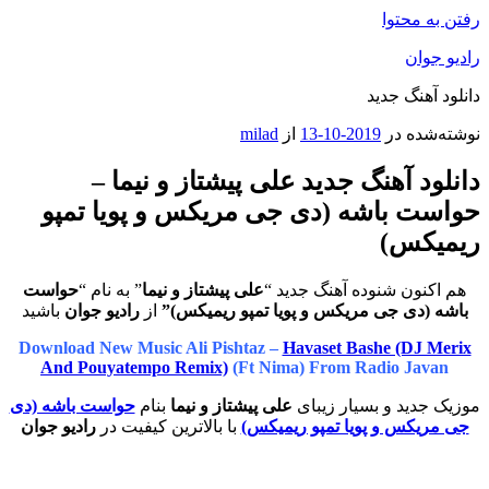
رفتن به محتوا
رادیو جوان
دانلود آهنگ جدید
نوشته‌شده در
2019-10-13
از
milad
دانلود آهنگ جدید علی پیشتاز و نیما –
حواست باشه (دی جی مریکس و پویا تمپو
ریمیکس)
هم اکنون شنوده آهنگ جدید “
علی پیشتاز و نیما
” به نام “
حواست
باشه (دی جی مریکس و پویا تمپو ریمیکس)”
از
رادیو جوان
باشید
Download New Music Ali Pishtaz –
Havaset Bashe (DJ Merix
And Pouyatempo Remix)
(Ft Nima) From Radio Javan
موزیک جدید و بسیار زیبای
علی پیشتاز و نیما
بنام
حواست باشه (دی
جی مریکس و پویا تمپو ریمیکس)
با بالاترین کیفیت در
رادیو جوان