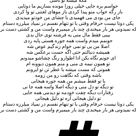
مگه میشه تو باشی
حواسم بره جایی خیلی روزا مونده بسازیم ما دوتایی
باز رگه خواب منو پیدا کردی باز موهای لعنتی تو وا کردی
جای من بودی می فهمیدی با چشای من خودتو میدیدی
یکی دوتا نیست حرفام وقتی با تو تنهام نفسم در نمیاد میلرزه دستام
که نمیدونی هر بار میخندی چند بار میمیرم واست من و کشتی دست برد
بیبی فقط مال منی یه فرشته توی حال بدی
جونمم میدم واست همه جوره هستی پایه ردی
اصلا من بی تو نمی خوام زندگیم عوض شه
همیشه دنبالتم حتی اگه حست برعکس شه
ای جونم نگاه بکن ادا اطوارو رنگ چشاشو میدونم
تو همون نیمه ی منی و منم همون دیوونه ام
همونی که مست میشه با عطر تن تو ایرونم
باشه وقتی که نگاهت رو من زومه
با تو فقط میشم من همه جوره هیجانی
تو دیگه تو دل منی و دیگه اصلا واسه همه جا نی
رفتارات دیگه چفت خودمه تو دیدمی همه جایی
تو دلیل هیجانی آره تو دلیل هیجانی
یکی دوتا نیست حرفام وقتی با تو تنهام نفسم در نمیاد میلرزه دستام
که نمیدونی هر بار میخندی چند بار میمیرم واست من و کشتی دست برد