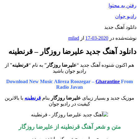
رفتن به محتوا
رادیو جوان
دانلود آهنگ جدید
نوشته‌شده در
2020-03-17
از
milad
دانلود آهنگ جدید علیرضا روزگار – قرنطینه
هم اکنون شنوده آهنگ جدید “
علیرضا روزگار
” به نام “
قرنطینه
” از
رادیو جوان باشید
Download New Music Alireza Roozegar –
Gharantine
From
Radio Javan
موزیک جدید و بسیار زیبای
علیرضا روزگار
بنام
قرنطینه
با بالاترین
کیفیت در رادیو جوان
متن و شعر آهنگ
قرنطینه
از
علیرضا روزگار
سر چی با من بحث میکنی انقده بیهوده