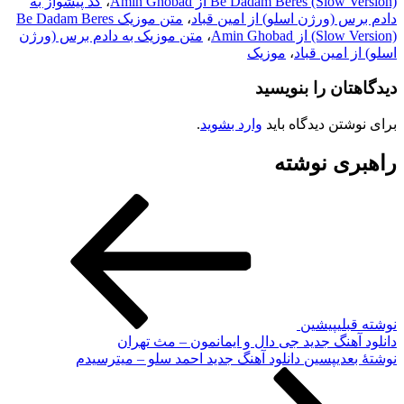
Be Dadam Beres (Slow Version) از Amin Ghobad
،
کد پیشواز به
دادم برس (ورژن اسلو) از امین قباد
،
متن موزیک Be Dadam Beres
(Slow Version) از Amin Ghobad
،
متن موزیک به دادم برس (ورژن
اسلو) از امین قباد
،
موزیک
دیدگاهتان را بنویسید
برای نوشتن دیدگاه باید
وارد بشوید
.
راهبری نوشته
نوشته قبلی
پیشین
دانلود آهنگ جدید جی دال و ایمانمون – مث تهران
نوشته‌ٔ بعدی
پسین
دانلود آهنگ جدید احمد سلو – میترسیدم