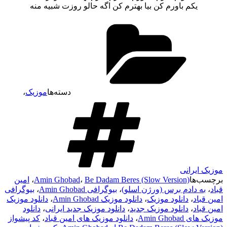
یکم باورم کن بیا بهترم کن اگه حالو روزت شبیه منه
دسته‌ها
موزیک
،
موزیک ایرانی
برچسب‌ها
Be Dadam Beres (Slow Version)
،
Amin Ghobad
،
امین
قباد
،
به دادم برس (ورژن اسلو)
،
بیوگرافی Amin Ghobad
،
بیوگرافی
امین قباد
،
دانلود موزیک
،
دانلود موزیک Amin Ghobad
،
دانلود موزیک
امین قباد
،
دانلود موزیک جدید
،
دانلود موزیک جدید ایرانی
،
دانلود
موزیک های Amin Ghobad
،
دانلود موزیک های امین قباد
،
کد پیشواز