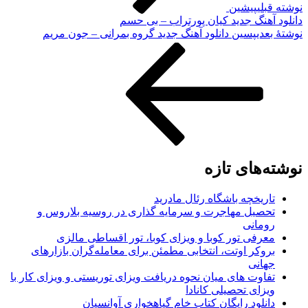
لی
پیشین
هنگ جدید کیان پورتراب – بی حسم
دی
پسین
دانلود آهنگ جدید گروه بمرانی – جون مریم
های تازه
ریخچه باشگاه رئال مادرید
صیل مهاجرت و سرمایه گذاری در روسیه بلاروس و
مانی
رفی تور کوبا و ویزای کوبا، تور اقساطی مالزی
وکر اوتت، انتخابی مطمئن برای معامله‌گران بازارهای
انی
اوت های میان نحوه دریافت ویزای توریستی و ویزای کار با
زای تحصیلی کانادا
نلود رایگان کتاب خام گیاهخواری آوانسیان