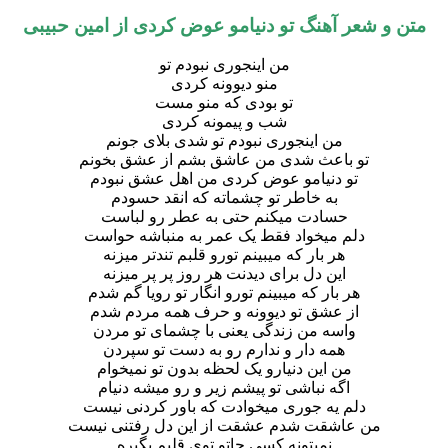
 شعر آهنگ تو دنیامو عوض کردی از
امین حبیبی
من اینجوری نبودم تو
منو دیوونه کردی
تو بودی که منو مست
شب و پیمونه کردی
من اینجوری نبودم تو شدی بلای جونم
تو باعث شدی من عاشق بشم از عشق بخونم
تو دنیامو عوض کردی من اهل عشق نبودم
به خاطر تو چشماته که انقد حسودم
حسادت میکنم حتی به عطر رو لباست
دلم میخواد فقط یک عمر به منباشه حواست
هر بار که میبینم تورو قلبم تندتر میزنه
این دل برای دیدنت هر روز پر پر میزنه
هر بار که میبینم تورو انگار تو رویا گم شدم
از عشق تو دیوونه و حرف همه مردم شدم
واسه من زندگی یعنی با چشمای تو مردن
همه دار و ندارم رو به دست تو سپردن
من این دنیارو یک لحظه بدون تو نمیخوام
اگه نباشی تو پیشم زیر و رو میشه دنیام
دلم یه جوری میخوادت که باور کردنی نیست
من عاشقت شدم عشقت از این دل رفتنی نیست
نمیتونه کسی جاتو توی قلبم بگیره