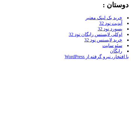
ن :
بک لینک معتبر
نود 32
نود 32
 لایسنس رایگان نود 32
لایسنس نود 32
سایت
ن
یرو گرفته از WordPress