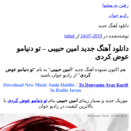
محتوا
ان
هنگ جدید
ه در
2019-07-24
از
milad
 آهنگ جدید امین حبیبی – تو دنیامو
کردی
ون شنوده آهنگ جدید “
امین حبیبی
” به نام “
تو دنیامو عوض
کردی
” از رادیو جوان باشید
Download New Music Amin Habibi –
To Donyamo Ava
In Radio Javan
دید و بسیار زیبای
امین حبیبی
بنام
تو دنیامو عوض کردی
با
بالاترین کیفیت در رادیو جوان