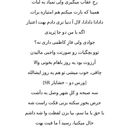
رخِ عقاب میگیری ولی نمیاد به لبات
همینا که بارت میکنم هم امتیازه برات
دادادا دادادا، لال اَ دنیا نری دادم بهت اعتبار
اگه با من دو جا پَریدی
جوادی ولی فازِ کاظمی داری نه؟
توو بچگیات رو صورتت واجبی مالیدن
آرزوت بود یه روز باهام بخونی والا
چاقی، خوب میشی تو هم یه روز ایشالله
[ورس دو – خشایار SR]
سه صبحه و کلِ شهر وصل به دآشت
حرص بخور سکته بزنی فکت راست شه
یا حق با ما سم، بیا بزن لفظت وا شه داشم
حال میکنیا، رسید اَ ما فیت بهت