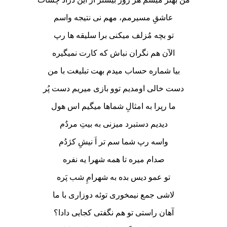
عاشقِ مسیرمم، مهم نی نتیجه واسم
تو بچه مُزلف میکنی برا سلیقه ها رپ
الآن هم نگران نباش که کارت نمیگیره
بیا شماره حساب میدم بهت تبلیغت با من
دست خالی اومدیم توو بازی میریم دست پُر
ما رپرا به امثالِ شماها میگیم اس هول
دیدیم دستبرد میزنی به بیتِ مردُم
واسه رپ شما سم تر اَ نیشِ کژدُم
صدام میره تا همه شهرا یه نفره
تو عمو دیس بده به شهرامِ شب پَره
لاشی جمع نیمخوری توئه دوزاری با ما
آهان راستی تو هم نگفتی کجایی دادا؟