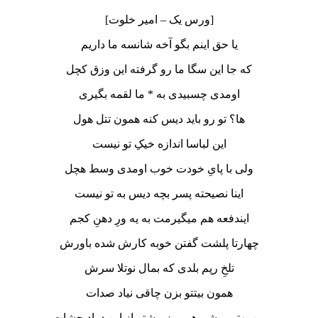
[ورس یک – امیر خلوت]
یا حق اینم بگو آخه شانسه ما داریم
که جا این سگا ما رو گرفته این وزق کچل
اومدی چسبیدی به * ما لقمه بگیری
ها؟ تو رو باید دیس کنه همون تتل هول
این لباسا اندازه خیکِ تو نیست
ولی با پایِ خودت خوب اومدی وسط هچل
اینا نصیحته پسر بچه دیس به تو نیست
ایندفعه هم میگیرمت به یه ورِ دهنِ کجم
چهارتا پلشت گفتن خوبه کارش شده باورش
تلخِ رپم بلدی که بمال نوتلا سرش
همون بیتتو بزن چاقی نیاد صدات
من بهتر میشم هر روز بیشتر از این دراد چشات