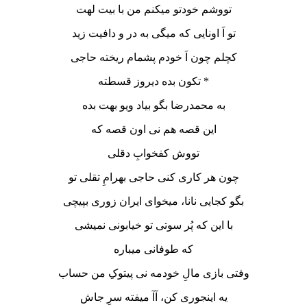
تووشم خودتو میکنم من با بیت لهت
تو اَ اونایی که میگی به در و دافیت زید
کچلم چون اَ خودم پشمام ریخته حاجی
* تکون بده دیروز قسطته
به محمدرضا بگو بیاد ویو بهت بده
این قصه هم نی اون قصه که
تووش کفخوابِ دقلی
چون هر کاری کنی حاجی بهرامِ تقلی تو
بگو کجایی نانا، میخوای ایران زوری بپیچی
با این که پُر سوتی تو خیابونی نمیشی
که طوفانی میباره
وفتی بازی مالِ خودمه نی پیتوکِ من حساب
یه اینجوری کن، آآ میفته سرِ جاش