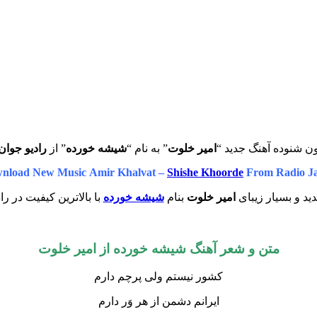
ون شنوده آهنگ جدید “
امیر خلوت
” به نام “
شیشه خورده
” از
رادیو جوان
nload New Music Amir Khalvat –
Shishe Khoorde
From Radio J
ید و بسیار زیبای
امیر خلوت
بنام
شیشه خورده
با بالاترین کیفیت در را
متن و شعر آهنگ شیشه خورده از
امیر خلوت
کشور نیستم ولی پرچم دارم
ایرانم دشمن از هر وَر دارم