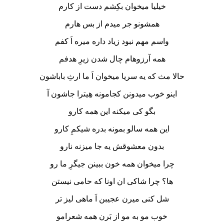
خیلیا میخوان بکِشم دست از کارم
همشونو جر میدم از بس هارم
واسم مهم نبود زیاد داره میره اَ کفم
همه آرزوهام چال شدن زیرِ هدفم
حالا مث که یه سریا میخوان اَ ما ارثِ باباشون
اینو خوب میدونن کجامونه هِیترا جاشون آ
بگو کی میکنه این همه کارو
این همه سالو بمونه بدره شیکمِ کارو
بدون معشوقش یه جا میزنه نارو
چرا میخوان همه خون ببینن جیگرِ ما رو
ها؟ چرا شاکی ان اونا که حامی نیستن
شل کنی میرن عجیبن اَ ماهی لیز تر
خوب مو به مو از بَرن همه شعرامو