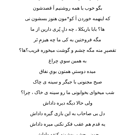
بگو خوب با همه روشنیم اَ قصدشون
که اینهمه خوردن اَ کو*مون هنوز بسشون نی
ها؟ بابا باریکلا ، چه دلِ پُری دارین از ما
مگه فروختین به کی ما چه هیزمِ تَر
تقصیرِ منه مگه چشم و گوشت میخوره فریب؟ها؟
به همین سویِ چراغ
میده دوستیِ همتون بویِ نفاق
صبح مجنونی با جیگر و سینه ی چاک
شب میخوای بخوابونی ما رو سینه ی خاک ، چرا؟
ولی حالا دیگه دیره داداش
دل بی صاحاب به این بازی گیره داداش
یه قدم هم عقب فکر نکنی میره داداش
چون ، چشمِ بدشونه کتفه داداش