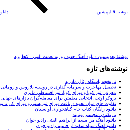
نوشته قبلی
پیشین
دانلود 
نوشته‌ٔ بعدی
پسین
دانلود آهنگ جدید روزبه نعمت الهی – کجا برم
نوشته‌های تازه
تاریخچه باشگاه رئال مادرید
تحصیل مهاجرت و سرمایه گذاری در روسیه بلاروس و رومانی
معرفی تور کوبا و ویزای کوبا، تور اقساطی مالزی
بروکر اوتت، انتخابی مطمئن برای معامله‌گران بازارهای جهانی
تفاوت های میان نحوه دریافت ویزای توریستی و ویزای کار با وی
دانلود رایگان کتاب خام گیاهخواری آوانسیان
بازیکنان منچستر یونایتد
دانلود آهنگ من مسم از ابراهیم الفتی رادیو جوان
دانلود آهنگ سیاه سفید از حامیم رادیو جوان