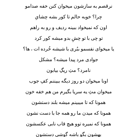
نرقصم به سازشون میخوان کنن خفه صدامو
چرا؟ خوبه حالم تا کور بشه چشایِ
اون که نمیخواد ببینه ردیف و رو به راهم
تو چی با تو چشِ بدو میشه کور کرد
یا میخوای نفسمو ببُری با شیشه خُرده ات ، ها؟
جوادی مرد پیدا میشه؟ مشکل
نامرد؟ مثِ ریگِ بیابون
اونا میخوان دو روز دیگه ببیننم کفِ جوب
میخوان مثِ یه سریا بگیرم من هم خفه خون
همونا که تا میبینم میشه بلند دستشون
همونا که میدن ما رو همه جا با دست نشون
همونا که نمیره توو هیچ قاب نابی عکسشون
بهشون بگو باشه گوشی دستشون