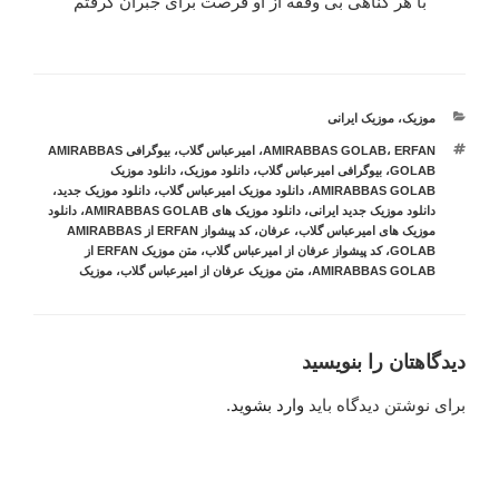
با هر گناهی بی وقفه از او فرصت برای جبران گرفتم
دسته‌ها
موزیک
،
موزیک ایرانی
برچسب‌ها
ERFAN
،
AMIRABBAS GOLAB
،
امیرعباس گلاب
،
بیوگرافی AMIRABBAS
GOLAB
،
بیوگرافی امیرعباس گلاب
،
دانلود موزیک
،
دانلود موزیک
AMIRABBAS GOLAB
،
دانلود موزیک امیرعباس گلاب
،
دانلود موزیک جدید
،
دانلود موزیک جدید ایرانی
،
دانلود موزیک های AMIRABBAS GOLAB
،
دانلود
موزیک های امیرعباس گلاب
،
عرفان
،
کد پیشواز ERFAN از AMIRABBAS
GOLAB
،
کد پیشواز عرفان از امیرعباس گلاب
،
متن موزیک ERFAN از
AMIRABBAS GOLAB
،
متن موزیک عرفان از امیرعباس گلاب
،
موزیک
دیدگاهتان را بنویسید
برای نوشتن دیدگاه باید
وارد بشوید
.