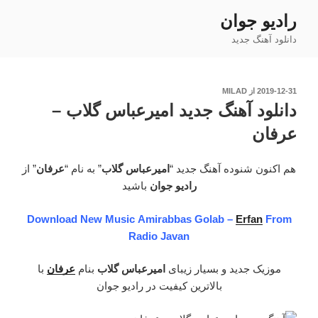
فتن
رادیو جوان
ه
دانلود آهنگ جدید
حتوا
نوشته‌شده
2019-12-31
از
MILAD
در
دانلود آهنگ جدید امیرعباس گلاب –
عرفان
هم اکنون شنوده آهنگ جدید “
امیرعباس گلاب
” به نام “
عرفان
” از
رادیو جوان
باشید
Download New Music Amirabbas Golab –
Erfan
From
Radio Javan
موزیک جدید و بسیار زیبای
امیرعباس گلاب
بنام
عرفان
با
بالاترین کیفیت در رادیو جوان