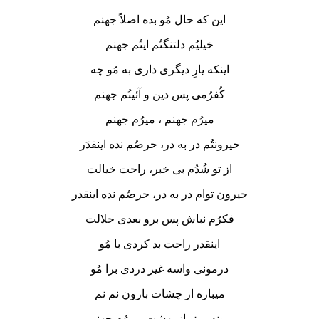
این که حال مُو بده اصلاً جهنم
خیلیُم دلتنگتُم اینُم جهنم
اینکه یارِ دیگری داری به مُو چه
کُفرُمی پس دین و آئینُم جهنم
میرُم جهنم ، میرُم جهنم
حیرونتُم در به در، حرصُم نده اینقدَر
از تو شُدُم بی خبر، راحت خیالت
حیرون توام در به در، حرصُم نده اینقدر
فکرُم نباش پس برو بعدی حلالت
اینقدر راحت بد کردی با مُو
درمونی واسه غیر دردی برا مُو
میباره از چشات بارون نم نم
روندیم تو از بهشت، میرُم جهنم