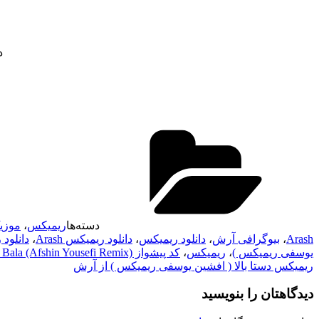
د
دسته‌ها
ریمیکس
،
موزی
Arash
،
بیوگرافی آرش
،
دانلود ریمیکس
،
دانلود ریمیکس Arash
،
دانلود
یوسفی ریمیکس )
،
ریمیکس
،
کد پیشواز Dasta Bala (Afshin Yousefi Remix) از Arash
ریمیکس دستا بالا ( افشین یوسفی ریمیکس ) از آرش
دیدگاهتان را بنویسید