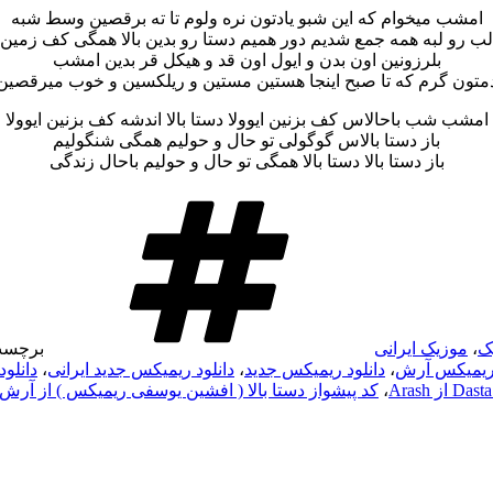
امشب میخوام که این شبو یادتون نره ولوم تا ته برقصین وسط شبه
لب رو لبه همه جمع شدیم دور همیم دستا رو بدین بالا همگی کف زمین
بلرزونین اون بدن و ایول اون قد و هیکل قر بدین امشب
متون گرم که تا صبح اینجا هستین مستین و ریلکسین و خوب میرقصین
امشب شب باحالاس کف بزنین ایوولا دستا بالا اندشه کف بزنین ایوولا
باز دستا بالاس گوگولی تو حال و حولیم همگی شنگولیم
باز دستا بالا دستا بالا همگی تو حال و حولیم باحال زندگی
ک
،
موزیک ایرانی
برچسب
 ریمیکس آرش
،
دانلود ریمیکس جدید
،
دانلود ریمیکس جدید ایرانی
،
دانلود 
،
کد پیشواز دستا بالا ( افشین یوسفی ریمیکس ) از آرش