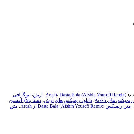
‌ها
Dasta Bala (Afshin Yousefi Remix)
،
Arash
،
آرش
،
بیوگرافی
ریمیکس های Arash
،
دانلود ریمیکس های آرش
،
دستا بالا ( افشین
،
متن ریمیکس Dasta Bala (Afshin Yousefi Remix) از Arash
،
متن