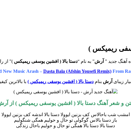
وسفی ریمیکس )
 آهنگ جدید ”
آرش
” به نام “
دستا بالا ( افشین یوسفی ریمیکس
)” از را
d New Music Arash –
Dasta Bala (Afshin Yousefi Remix)
From Rad
ار زیبای
آرش
بنام
دستا بالا ( افشین یوسفی ریمیکس )
با بالاترین کیف
ن و شعر آهنگ
دستا بالا ( افشین یوسفی ریمیکس )
از
آرش
امشب شب باحالاس کف بزنین ایوولا دستا بالا اندشه کف بزنین ایوولا
باز دستا بالاس گوگولی تو حال و حولیم همگی شنگولیم
دستا بالا دستا بالا همگی تو حال و حولیم باحال زندگی