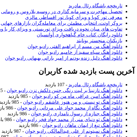
تاریخچه باشگاه رئال مادرید
تحصیل مهاجرت و سرمایه گذاری در روسیه بلاروس و رومانی
معرفی تور کوبا و ویزای کوبا، تور اقساطی مالزی
بروکر اوتت، انتخابی مطمئن برای معامله‌گران بازارهای جهانی
تفاوت های میان نحوه دریافت ویزای توریستی و ویزای کار با وی
دانلود رایگان کتاب خام گیاهخواری آوانسیان
بازیکنان منچستر یونایتد
دانلود آهنگ من مسم از ابراهیم الفتی رادیو جوان
دانلود آهنگ سیاه سفید از حامیم رادیو جوان
دانلود آهنگ دلیل زنده بودنم از امیر بارانی بهبهانی رادیو جوان
آخرین پست بازدید شده کاربران
تاریخچه باشگاه رئال مادرید
- 107 بازدید
دانلود آهنگ نازنینا بر لبت رنگی چنین دلکش نزن رادیو جوان
- 985 بازدید
دانلود آهنگ امین عراقی ماه من کو رادیو جوان
- 985 بازدید
دانلود آهنگ تو نیستی و من هنوز عاشقم رادیو جوان
- 985 بازدید
دانلود آهنگ نگاه از محمد جواد علی مردانی رادیو جوان
- 986 بازدید
دانلود آهنگ جنازه از رسول نامداری رادیو جوان
- 986 بازدید
دانلود آهنگ تو دنیای منی از محمد جواد فخر رادیو جوان
- 986 بازدید
دانلود آهنگ تیغ از ایمان ماهان رادیو جوان
- 986 بازدید
دانلود آهنگ نمیتونم از علی عبدالمالکی رادیو جوان
- 987 بازدید
دانلود آهنگ دلم هواتو کرده از محمد روزبهانی رادیو جوان
- 987 بازدید