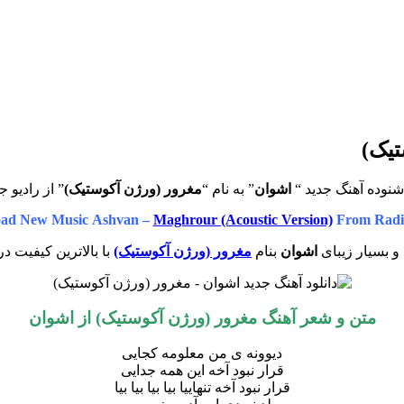
تیک)
شنوده آهنگ جدید “
اشوان
” به نام “
مغرور (ورژن آکوستیک)
” از رادیو ج
ad New Music Ashvan –
Maghrour (Acoustic Version)
From Radi
و بسیار زیبای
اشوان
بنام
مغرور (ورژن آکوستیک)
با بالاترین کیفیت در
متن و شعر آهنگ
مغرور (ورژن آکوستیک)
از
اشوان
دیوونه ی من معلومه کجایی
قرار نبود آخه این همه جدایی
قرار نبود آخه تنهاییا بیا بیا بیا بیا