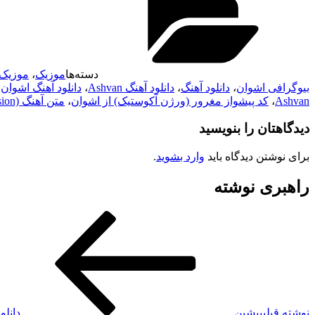
دسته‌ها
موزیک
،
موزیک 
بیوگرافی اشوان
،
دانلود آهنگ
،
دانلود آهنگ Ashvan
،
دانلود آهنگ اشوان
،
Ashvan
،
کد پیشواز مغرور (ورژن آکوستیک) از اشوان
،
متن آهنگ Maghrour (Acoustic Version) از Ashvan
دیدگاهتان را بنویسید
برای نوشتن دیدگاه باید
وارد بشوید
.
راهبری نوشته
نوشته قبلی
پیشین
دانلو