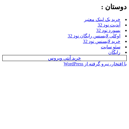
ن :
بک لینک معتبر
نود 32
نود 32
 لایسنس رایگان نود 32
لایسنس نود 32
سایت
ن
خرید آنتی ویروس
یرو گرفته از WordPress