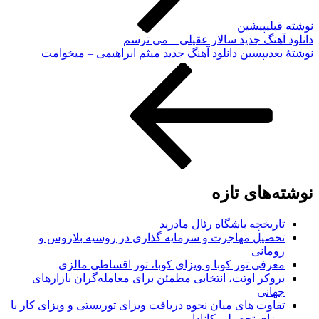
لی
پیشین
هنگ جدید سالار عقیلی – می ترسم
دی
پسین
دانلود آهنگ جدید میثم‌ ابراهیمی – میخوامت
های تازه
ریخچه باشگاه رئال مادرید
صیل مهاجرت و سرمایه گذاری در روسیه بلاروس و
مانی
رفی تور کوبا و ویزای کوبا، تور اقساطی مالزی
وکر اوتت، انتخابی مطمئن برای معامله‌گران بازارهای
انی
اوت های میان نحوه دریافت ویزای توریستی و ویزای کار با
زای تحصیلی کانادا