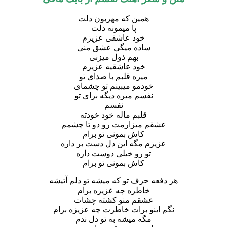
همین که مهربون دلت
پا میمونه دلت
خود عاشقی عزیزم
ساده میگی عشق منی
بهم ذول میزنی
خود عاشقیه عزیزم
میره قلبم با صدای تو
خودمو میبینم تو چشمای
نفسم میره دیگه برای تو
نفسم
قلبم ماله خود خودته
عشقم میزارمت رو دو تا چشمم
کاش بمونی تو برام
عزیزم مگه این دل دست بر داره
تو رو خیلی دوست داره
کاش بمونی تو برام
هر دفعه حرف تو که میشه تو دلم آتیشه
خاطره چه عزیزه برام
عشقم منو کشته چشات
نگم اینو برات خاطرت چه عزیزه برام
مگه میشه به تو دل ندم