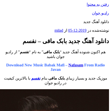
محتوا
ان
هنگ جدید
ه در
2019-12-05
از
milad
د آهنگ جدید بابک مافی – نفسم
ون شنوده آهنگ جدید “
بابک مافی
” به نام “
نفسم
” از رادیو
جوان باشید
Download New Music Babak Mafi –
Nafasam
From 
Javan
دید و بسیار زیبای
بابک مافی
بنام
نفسم
با بالاترین کیفیت
در رادیو جوان