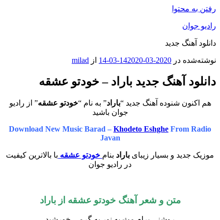
رفتن به محتوا
رادیو جوان
دانلود آهنگ جدید
نوشته‌شده در
2020-03-14
2020-03-14
از
milad
دانلود آهنگ جدید باراد – خودتو عشقه
هم اکنون شنوده آهنگ جدید “
باراد
” به نام “
خودتو عشقه
” از رادیو
جوان باشید
Download New Music Barad –
Khodeto Eshghe
From Radio
Javan
موزیک جدید و بسیار زیبای
باراد
بنام
خودتو عشقه
با بالاترین کیفیت
در رادیو جوان
متن و شعر آهنگ خودتو عشقه از باراد
روشنی برام مث یه نور به گرمی خورشید