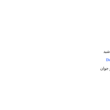
شید
Do
و جوان