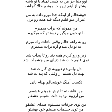
توو دنیا جز من به کسی نمیاد با تو باشه
بیشتر از اینم دیوونت میشم حالا کجاشه
خوشحالم از اینکه خدا تورو داده به من
غیر از منو قلبم دیگه قید همه رو بزن
من همونم که برات میمیرم
با تو جون میگیرم دستاتو که میگیرم
رو به راهه حالم وقتی باهات راه میرم
به تو دل میدم آره برات میمیرم
زیر و رو کردم همه دنیارو تا پیدات شد
توی قلبم جات شد دنیای من چشمات شد
دل واموندم دیوونه ی کارات شد
بهت دل بستم از وقتی که پیدات شد
تکست آهنگ خوشحالم بهنام بانی
من عاشقتم تا تهش همینم عشقم
من آرزوم بود به دلت بشینم عشقم
من توی حرفات میشنوم صدای عشقو
من توی چشمات میبینم خود بهشتو