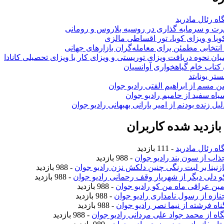
اه رئال مادرید
ت و سرمایه گذاری در روسیه بلاروس و رومانی
با و ویزای کوبا، تور اقساطی مالزی
انتخابی مطمئن برای معامله‌گران بازارهای جهانی
ان نحوه دریافت ویزای توریستی و ویزای کار با ویزای تحصیلی کانادا
ن کتاب خام گیاهخواری آوانسیان
تر یونایتد
من مسم از ابراهیم الفتی رادیو جوان
سیاه سفید از حامیم رادیو جوان
لیل زنده بودنم از امیر بارانی بهبهانی رادیو جوان
ازدید شده کاربران
اه رئال مادرید
- 111 بازدید
جذاب از سون بند رادیو جوان
- 988 بازدید
نازنینا بر لبت رنگی چنین دلکش نزن رادیو جوان
- 988 بازدید
کو دلی دیگر از شهریار وقف رحمانی رادیو جوان
- 988 بازدید
امین عراقی ماه من کو رادیو جوان
- 988 بازدید
جنازه از رسول نامداری رادیو جوان
- 988 بازدید
ناه فرشته از نیما نصر رادیو جوان
- 988 بازدید
نگاه از محمد جواد علی مردانی رادیو جوان
- 988 بازدید