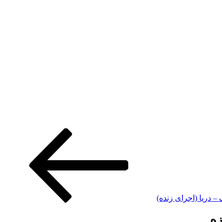
– دریا (اجرای زنده)
زه