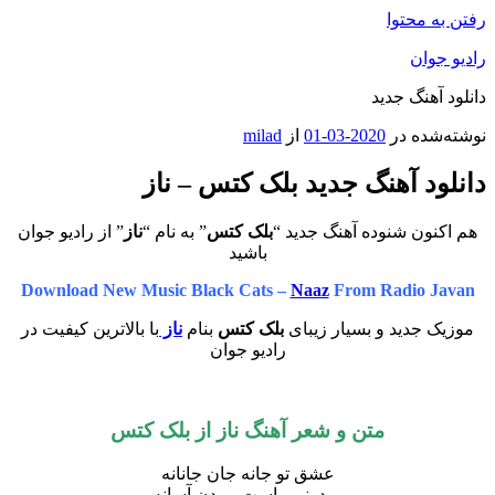
رفتن به محتوا
رادیو جوان
دانلود آهنگ جدید
نوشته‌شده در
2020-03-01
از
milad
دانلود آهنگ جدید بلک کتس – ناز
هم اکنون شنوده آهنگ جدید “
بلک کتس
” به نام “
ناز
” از رادیو جوان
باشید
Download New Music Black Cats –
Naaz
From Radio Javan
موزیک جدید و بسیار زیبای
بلک کتس
بنام
ناز
با بالاترین کیفیت در
رادیو جوان
متن و شعر آهنگ ناز از بلک کتس
عشق تو جانه جان جانانه
میدونی واست مردن آسانه