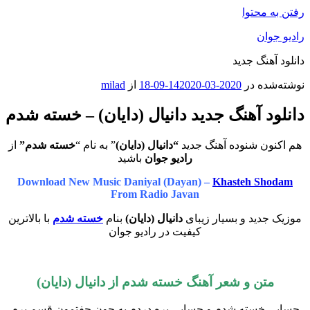
رفتن به محتوا
رادیو جوان
دانلود آهنگ جدید
نوشته‌شده در
2020-03-14
2020-09-18
از
milad
دانلود آهنگ جدید دانیال (دایان) – خسته شدم
هم اکنون شنوده آهنگ جدید
“دانیال (دایان)
” به نام “
خسته شدم”
از
رادیو جوان
باشید
Download New Music Daniyal (Dayan) –
Khasteh Shodam
From Radio Javan
موزیک جدید و بسیار زیبای
دانیال (دایان)
بنام
خسته شدم
با بالاترین
کیفیت در رادیو جوان
متن و شعر آهنگ خسته شدم از دانیال (دایان)
حسابی خسته شدم و حسابی پره دردم به جون جفتمون قسم برم