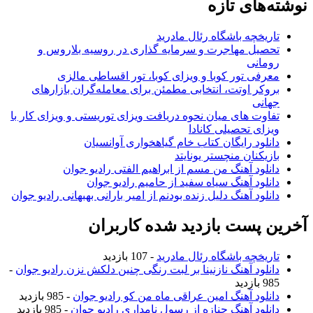
نوشته‌های تازه
تاریخچه باشگاه رئال مادرید
تحصیل مهاجرت و سرمایه گذاری در روسیه بلاروس و
رومانی
معرفی تور کوبا و ویزای کوبا، تور اقساطی مالزی
بروکر اوتت، انتخابی مطمئن برای معامله‌گران بازارهای
جهانی
تفاوت های میان نحوه دریافت ویزای توریستی و ویزای کار با
ویزای تحصیلی کانادا
دانلود رایگان کتاب خام گیاهخواری آوانسیان
بازیکنان منچستر یونایتد
دانلود آهنگ من مسم از ابراهیم الفتی رادیو جوان
دانلود آهنگ سیاه سفید از حامیم رادیو جوان
دانلود آهنگ دلیل زنده بودنم از امیر بارانی بهبهانی رادیو جوان
آخرین پست بازدید شده کاربران
تاریخچه باشگاه رئال مادرید
- 107 بازدید
دانلود آهنگ نازنینا بر لبت رنگی چنین دلکش نزن رادیو جوان
-
985 بازدید
دانلود آهنگ امین عراقی ماه من کو رادیو جوان
- 985 بازدید
دانلود آهنگ جنازه از رسول نامداری رادیو جوان
- 985 بازدید