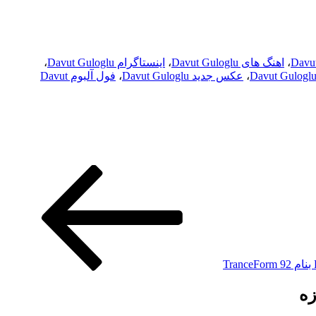
Davu
،
اهنگ های Davut Guloglu
،
اینستاگرام Davut Guloglu
،
،
عکس جدید Davut Guloglu
،
فول آلبوم Davut
زه