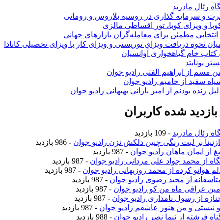
اه رئال مادرید
ت و سرمایه گذاری در روسیه بلاروس و رومانی
با و ویزای کوبا، تور اقساطی مالزی
انتخابی مطمئن برای معامله‌گران بازارهای جهانی
ان نحوه دریافت ویزای توریستی و ویزای کار با ویزای تحصیلی کانادا
ن کتاب خام گیاهخواری آوانسیان
تر یونایتد
من مسم از ابراهیم الفتی رادیو جوان
سیاه سفید از حامیم رادیو جوان
لیل زنده بودنم از امیر بارانی بهبهانی رادیو جوان
ازدید شده کاربران
اه رئال مادرید
- 109 بازدید
نازنینا بر لبت رنگی چنین دلکش نزن رادیو جوان
- 986 بازدید
یغ از ایمان ماهان رادیو جوان
- 987 بازدید
نگاه از محمد جواد علی مردانی رادیو جوان
- 987 بازدید
دلم هواتو کرده از محمد روزبهانی رادیو جوان
- 987 بازدید
متاسفانه از مجید رضوی رادیو جوان
- 987 بازدید
امین عراقی ماه من کو رادیو جوان
- 987 بازدید
جنازه از رسول نامداری رادیو جوان
- 987 بازدید
تو نیستی و من هنوز عاشقم رادیو جوان
- 987 بازدید
ناه فرشته از نیما نصر رادیو جوان
- 988 بازدید