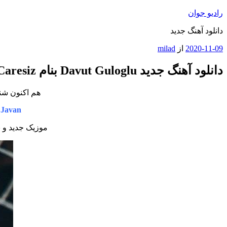
رفتن
رادیو جوان
به
دانلود آهنگ جدید
محتوا
نوشته‌شده
2020-11-09
از
milad
در
دانلود آهنگ جدید Davut Guloglu بنام Careler De Caresiz
هم اکنون شنو
 Javan
موزیک جدید و ب