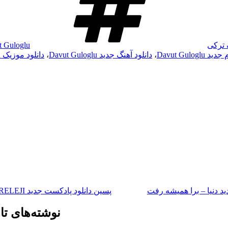
 ترکی
t Guloglu
Davut Gulogl
،
دانلود آهنگ جدید Davut Guloglu
،
دانلود موزیک Davut Guloglu
نوشته‌ٔ
بعدی
ید دنیا – برا همیشه رفت
پسین
دانلود پادکست جدید RELEJI بنام TranceForm 92
نوشته‌های تا