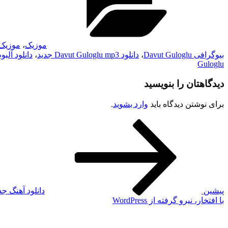
موزیک
،
موزیک
بیوگرافی Davut Guloglu
،
دانلود Davut Guloglu mp3 جدید
،
دانلود آلبوم جدید u
Guloglu
دیدگاهتان را بنویسید
برای نوشتن دیدگاه باید
وارد بشوید
.
نوشته
راهبری
قبلی
نوشته
پیشین
دانلود آهنگ جد
با افتخار، نیرو گرفته از WordPress