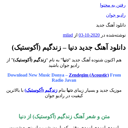
رفتن به محتوا
رادیو جوان
دانلود آهنگ جدید
نوشته‌شده در
2020-10-03
از
milad
دانلود آهنگ جدید دنیا – زندگیم (آکوستیک)
هم اکنون شنوده آهنگ جدید “
دنیا
” به نام “
زندگیم (آکوستیک)
” از
رادیو جوان باشید
Download New Music Donya –
Zendegim (Acoustic)
From
Radio Javan
موزیک جدید و بسیار زیبای
دنیا
بنام
زندگیم (آکوستیک)
با بالاترین
کیفیت در رادیو جوان
متن و شعر آهنگ زندگیم (آکوستیک) از
دنیا
اومدی اومدی اومدی وقتی که بارون شب و از پنجره شست