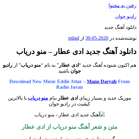
رفتن به محتوا
رادیو جوان
دانلود آهنگ جدید
نوشته‌شده در
2020-05-30
از
milad
دانلود آهنگ جدید ادی عطار – منو دریاب
هم اکنون شنوده آهنگ جدید “
ادی عطار
” به نام “
منو دریاب
” از
رادیو
جوان
باشید
Download New Music Eddie Attar –
Mano Daryab
From
Radio Javan
موزیک جدید و بسیار زیبای
ادی عطار
بنام
منو دریاب
با بالاترین
کیفیت در رادیو جوان
متن و شعر آهنگ منو دریاب از
ادی عطار
گره به دل تو خوردم بی تو مُردن بهتر از تنهاییه