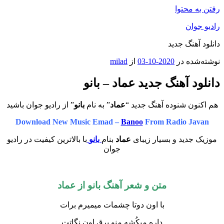
رفتن به محتوا
رادیو جوان
دانلود آهنگ جدید
نوشته‌شده در
2020-10-03
از
milad
دانلود آهنگ جدید عماد – بانو
هم اکنون شنوده آهنگ جدید “
عماد
” به نام
بانو
” از رادیو جوان باشید
Download New Music Emad –
Banoo
From Radio Javan
موزیک جدید و بسیار زیبای
عماد
بنام
بانو
با بالاترین کیفیت در رادیو
جوان
متن و شعر آهنگ بانو از عماد
با اون دوتا چشمات میمیرم برات
داره میکُشه منو برق اون نگاتت