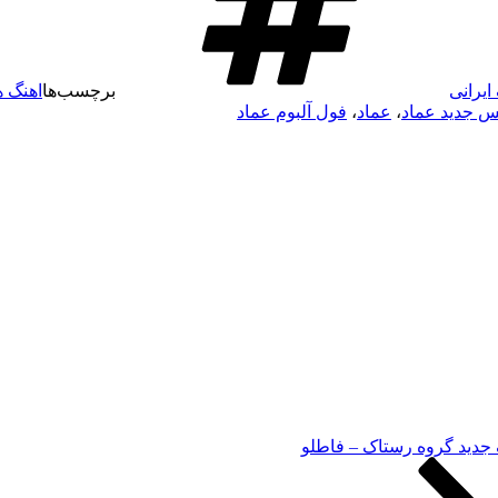
ایرانی
برچسب‌ها
اهنگ ه
 جدید عماد
،
عماد
،
فول آلبوم عماد
 جدید گروه رستاک – فاطلو