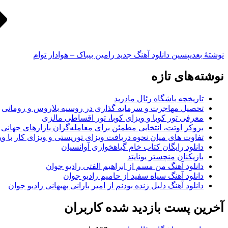
نوشته‌ٔ بعدی
پسین
دانلود آهنگ جدید رامین بیباک – هوادار توام
نوشته‌های تازه
تاریخچه باشگاه رئال مادرید
تحصیل مهاجرت و سرمایه گذاری در روسیه بلاروس و رومانی
معرفی تور کوبا و ویزای کوبا، تور اقساطی مالزی
بروکر اوتت، انتخابی مطمئن برای معامله‌گران بازارهای جهانی
تفاوت های میان نحوه دریافت ویزای توریستی و ویزای کار با وی
دانلود رایگان کتاب خام گیاهخواری آوانسیان
بازیکنان منچستر یونایتد
دانلود آهنگ من مسم از ابراهیم الفتی رادیو جوان
دانلود آهنگ سیاه سفید از حامیم رادیو جوان
دانلود آهنگ دلیل زنده بودنم از امیر بارانی بهبهانی رادیو جوان
آخرین پست بازدید شده کاربران