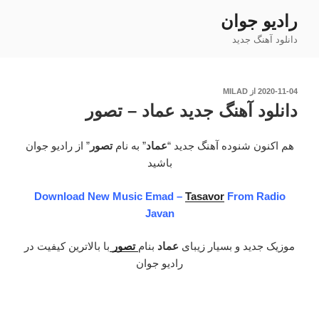
فتن
رادیو جوان
ه
دانلود آهنگ جدید
حتوا
نوشته‌شده
2020-11-04
از
MILAD
در
دانلود آهنگ جدید عماد – تصور
هم اکنون شنوده آهنگ جدید “
عماد
” به نام
تصور
” از رادیو جوان
باشید
Download New Music Emad –
Tasavor
From Radio
Javan
موزیک جدید و بسیار زیبای
عماد
بنام
تصور
با بالاترین کیفیت در
رادیو جوان