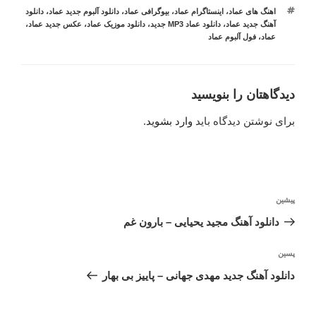
برچسب‌ها
اهنگ های عماد
،
اینستاگرام عماد
،
بیوگرافی عماد
،
دانلود آلبوم جدید عماد
،
دانلود
آهنگ جدید عماد
،
دانلود عماد MP3 جدید
،
دانلود موزیک عماد
،
عکس جدید عماد
،
عماد
،
فول آلبوم عماد
دیدگاهتان را بنویسید
برای نوشتن دیدگاه باید
وارد بشوید
.
راهبری
نوشته
پیشین
نوشته
قبلی
دانلود آهنگ مجید یحیایی – بارون غم
نوشته‌ٔ
پسین
بعدی
دانلود آهنگ جدید مهدی جهانی – پاییز بی بهار