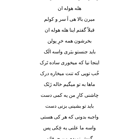
هله هوله ان
میرن بالا هی اَ سر و کولم
قبلاً گفتم اینا هله هوله ان
بخرشون همه خرِ پولن
باید جنستو ببَری واسه الَک
اینجا نیا که میخوری ساده تَرک
خُب تویی که تنت میخاره درک
ماها به تو میگیم خاله زَنَک
چاشنی کارِ من یه کمی دست
باید تو بشینی بزنی دست
واجبه بدونی که هر کی هستی
واسه ما علنی یه چَکی پس
گوش نمیدم من حرفاتو