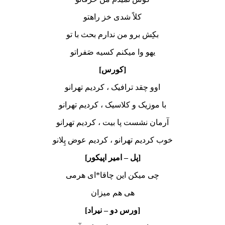
کلاً شدی خز راهتو
بکِش برو من ندارم بحث با تو
یهو وا میکنم کسیه صَفراتو
[کورس]
اوو چقد ترافیک ، کردیم تهرانو
با موزیک و کلاسیک ، کردیم تهرانو
آرمان نشست پا بیت ، کردیم تهرانو
خوب کردیم تهرانو ، کردیم عوض پِلانو
[پل – امیر اپیکور]
چی میکن این چاقا*ای هرمی
هی هم میزان
[ورس دو – نیراد]