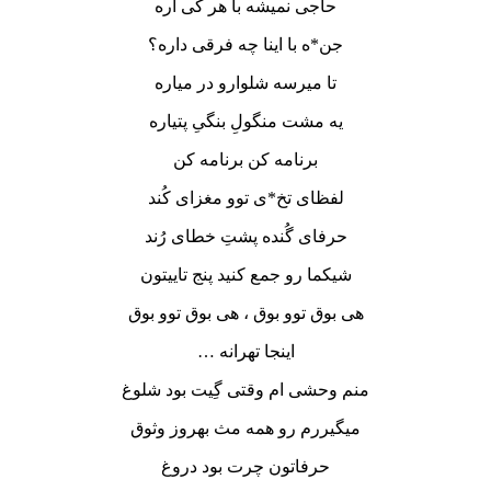
حاجی نمیشه با هر کی آره
جن*ه با اینا چه فرقی داره؟
تا میرسه شلوارو در میاره
یه مشت منگولِ بنگیِ پتیاره
برنامه کن برنامه کن
لفظای تخ*ی توو مغزای کُند
حرفای گُنده پشتِ خطای رُند
شیکما رو جمع کنید پنج تاییتون
هی بوق توو بوق ، هی بوق توو بوق
اینجا تهرانه …
منم وحشی ام وقتی گِیت بود شلوغ
میگیررم رو همه مث بهروز وثوق
حرفاتون چرت بود دروغ