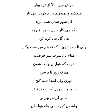
موش میره بالا از دَر دیوار
میکِشم و نمیدونم برام کردن چی بار
کل شهر شدن همه مرتد
بگو چی کار دارن با منِ مُخ رد
هی گل هی کره کن
ولی تله موش بیاد که نمونم من شب بیکار
میام بالا سرت سرِ فرصت
خوب که هول پولن همشون
میزنه زور تا برسن
دورن ولی اینجا همه گیج
با لِم من جورن که با چند تا تِز
ما نو کردیم تهرانو
ولشون کن داشی هله هوله ان