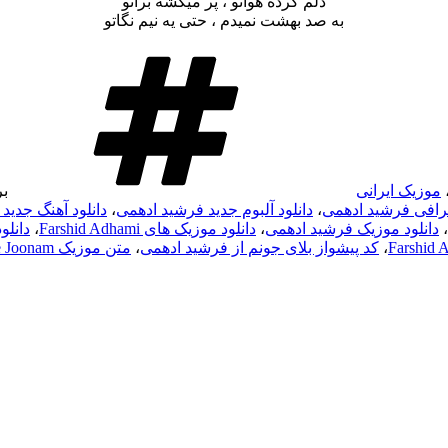
دلم کرده هواتو ، پر میکشه براتو
به صد بهشت نمیدم ، حتی یه نیم نگاتو
موزیک ایرانی
ب
رافی فرشید ادهمی
،
دانلود آلبوم جدید فرشید ادهمی
،
دانلود آهنگ جدید
،
دانلود موزیک فرشید ادهمی
،
دانلود موزیک های Farshid Adhami
،
دانلو
،
کد پیشواز بلای جونم از فرشید ادهمی
،
متن موزیک Balaye Joonam از Farshid Adhami