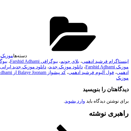
دسته‌ها
موزیک
،
اینستاگرام فرشید ادهمی
،
بلای جونم
،
بیوگرافی Farshid Adhami
،
بیوگ
موزیک Farshid Adhami
،
دانلود موزیک جدید
،
دانلود موزیک جدید ایرانی
ادهمی
،
فول آلبوم فرشید ادهمی
،
کد پیشواز Balaye Joonam از Farshid Adhami
موزیک
دیدگاهتان را بنویسید
برای نوشتن دیدگاه باید
وارد بشوید
.
راهبری نوشته