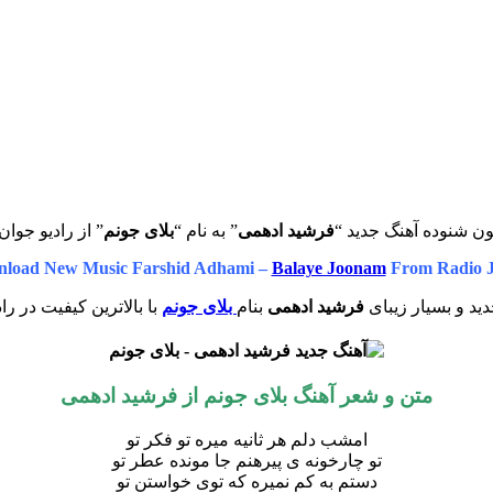
ون شنوده آهنگ جدید “
فرشید ادهمی
” به نام “
بلای جونم
” از رادیو جوان
load New Music Farshid Adhami –
Balaye Joonam
From Radio 
ید و بسیار زیبای
فرشید ادهمی
بنام
بلای جونم
با بالاترین کیفیت در را
متن و شعر آهنگ بلای جونم از فرشید ادهمی
امشب دلم هر ثانیه میره تو فکر تو
تو چارخونه ی پیرهنم جا مونده عطر تو
دستم به کم نمیره که توی خواستن تو