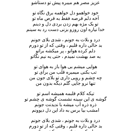
عزیز مصر هم میبره پیش تو دستاشو
خود خواهمو دل خواهمه برق نگاه تو
آخه دلم قرصه فقط به قرص ماه تو
تو یک مژه بهم زدن بردی دل و دینم
خدا نیاره اون روزو بزنی دست رد به سینم
درد و بلات به جونم ، شدی بلای جونم
بد حالی داره قلبم ، وقتی که از تو دورم
دلم کرده هواتو ، پر میکشه براتو
به صد بهشت نمیدم ، حتی یه نیم نگاتو
هوایی میشم بی هوا باز به هوای تو
تب بکنی میمیره قلب من برای تو
چه چشم و رویی داری تو بلای جون من
تنها نرو جایی گلم دیگه بدون من
تیکه کلام قلبمه همیشه اسم تو
گوشه ی این سینه نشست گوشه ی چشم تو
ذره ذره آب میشه با ندیدنت جونم
امشب بیا برس به داد این دل دیوونم
درد و بلات به جونم ، شدی بلای جونم
بد حالی داره قلبم ، وقتی که از تو دورم