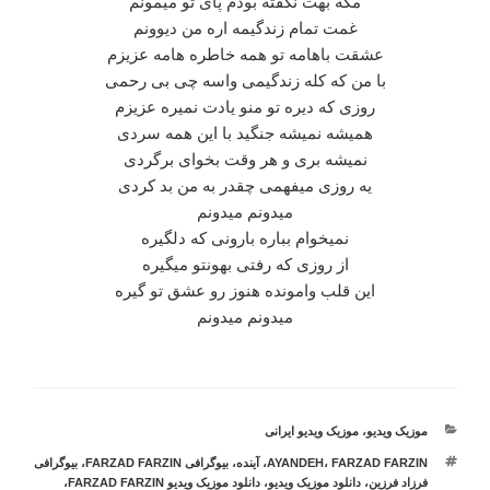
مگه بهت نگفته بودم پای تو میمونم
غمت تمام زندگیمه اره من دیوونم
عشقت باهامه تو همه خاطره هامه عزیزم
با من که کله زندگیمی واسه چی بی رحمی
روزی که دیره تو منو یادت نمیره عزیزم
همیشه نمیشه جنگید با این همه سردی
نمیشه بری و هر وقت بخوای برگردی
یه روزی میفهمی چقدر به من بد کردی
میدونم میدونم
نمیخوام بباره بارونی که دلگیره
از روزی که رفتی بهونتو میگیره
این قلب وامونده هنوز رو عشق تو گیره
میدونم میدونم
دسته‌ها
موزیک ویدیو
،
موزیک ویدیو ایرانی
برچسب‌ها
FARZAD FARZIN
،
AYANDEH
،
آینده
،
بیوگرافی FARZAD FARZIN
،
بیوگرافی
فرزاد فرزین
،
دانلود موزیک ویدیو
،
دانلود موزیک ویدیو FARZAD FARZIN
،