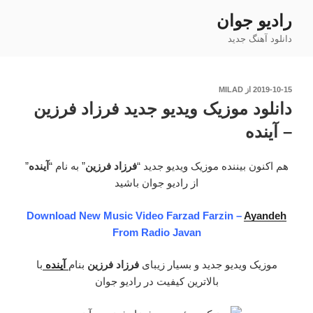
فتن
رادیو جوان
ه
دانلود آهنگ جدید
حتوا
نوشته‌شده
2019-10-15
از
MILAD
در
دانلود موزیک ویدیو جدید فرزاد فرزین
– آینده
هم اکنون بیننده موزیک ویدیو جدید “
فرزاد فرزین
” به نام “
آینده
”
از رادیو جوان باشید
Download New Music Video Farzad Farzin –
Ayandeh
From Radio Javan
موزیک ویدیو جدید و بسیار زیبای
فرزاد فرزین
بنام
آینده
با
بالاترین کیفیت در رادیو جوان