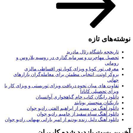
نوشته‌های تازه
تاریخچه باشگاه رئال مادرید
تحصیل مهاجرت و سرمایه گذاری در روسیه بلاروس و
رومانی
معرفی تور کوبا و ویزای کوبا، تور اقساطی مالزی
بروکر اوتت، انتخابی مطمئن برای معامله‌گران بازارهای
جهانی
تفاوت های میان نحوه دریافت ویزای توریستی و ویزای کار با
ویزای تحصیلی کانادا
دانلود رایگان کتاب خام گیاهخواری آوانسیان
بازیکنان منچستر یونایتد
دانلود آهنگ من مسم از ابراهیم الفتی رادیو جوان
دانلود آهنگ سیاه سفید از حامیم رادیو جوان
دانلود آهنگ دلیل زنده بودنم از امیر بارانی بهبهانی رادیو جوان
آخرین پست بازدید شده کاربران