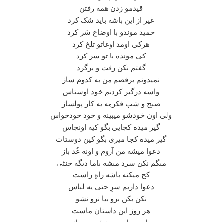
قیدمو زدن همه رفتن
غیر از این باشه باید شک کرد
حمید موندو با اوضاع سَر کرد
هرکی اومد اوغاتو تلخ کرد
کی مونده با تو سر کرد
گفتم نکن رفت و برگرد
نمیدونم برقصم من به کدوم ساز
واسه درگیر کردنم خود اوستاس
صبح و شب فکرمه یه کار پولساز
ولی اون خودشو میبینه و خود خودخواس
گیر میده کجایی بگو کیه اونجاس
گیر میده کجا میری بگو کین دوستات
دعوا میشه من آروم و اونه غُد باز
میگم نکن سرد میشه باما دیگه خنثی
کج میکنه باشه راهِ راست
دعوا داریم سرِ حتی یه لباس
نکن بکن برو بیا نرو نشو
هر روز این داستان ماست