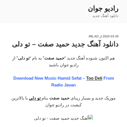
فتن
رادیو جوان
ه
دانلود آهنگ جدید
حتوا
نوشته‌شده
2020-03-29
از
MILAD
در
دانلود آهنگ جدید حمید صفت – تو دلی
هم اکنون شنوده آهنگ جدید “
حمید صفت
” به نام “
تو دلی
” از
رادیو جوان باشید
Download New Music Hamid Sefat –
Too Deli
From
Radio Javan
موزیک جدید و بسیار زیبای
حمید صفت
بنام
تو دلی
با بالاترین
کیفیت در رادیو جوان