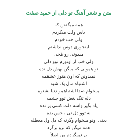
متن و شعر آهنگ تو دلی از حمید صفت
همه میگفتن که
باس ولت میکردم
ولی خب خودم
اینجوری دوس نداشتم
میدونی رو مُخی
ولی خب از اونورم توو دلی
تو همونی که میگن بهش دل نده
نمیدونن که اون هنوز عشقمه
اشتباه مال یک شبه
میخوام صدا اشتباهمو دنیا بشنوه
دله تنگ بغض توو چشمه
یاد بگیر واسه دلت کسی تِز نده
نه توو دل نی ، حس بده
یعنی اونو میخوام وگرنه که دل ول معطله
همه میگن که نرو برگرد
بر نمیگردم من اصلاً