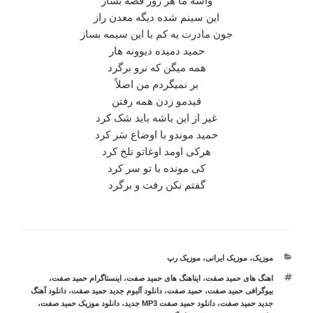
واسه ما هر روز قصه بساز
این سینم شده دیگه معدن راز
جون مادرت یه کم با این سیمه بساز
حمید دمیده دیوونه هار
همه میگن که نرو برگرد
بر نمیگردم من اصلاً
قیدمو زدن همه رفتن
غیر از این باشه باید شک کرد
حمید موندو با اوضاع سَر کرد
هرکی اومد اوغاتو تلخ کرد
کی مونده با تو سر کرد
گفتم نکن رفت و برگرد
دسته‌ها
موزیک
،
موزیک ایرانی
،
موزیک رپ
برچسب‌ها
اهنگ های حمید صفت
،
ایناهنگ های حمید صفت
،
اینستاگرام حمید صفت
،
بیوگرافی حمید صفت
،
حمید صفت
،
دانلود آلبوم جدید حمید صفت
،
دانلود آهنگ
جدید حمید صفت
،
دانلود حمید صفت MP3 جدید
،
دانلود موزیک حمید صفت
،