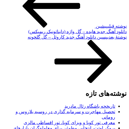
نوشته قبلی
پیشین
دانلود آهنگ جدید هایده – گل واژه (دایناتونیک ریمیکس)
نوشته‌ٔ بعدی
پسین
دانلود آهنگ جدید کاروئل – گل گلخونه
نوشته‌های تازه
تاریخچه باشگاه رئال مادرید
تحصیل مهاجرت و سرمایه گذاری در روسیه بلاروس و
رومانی
معرفی تور کوبا و ویزای کوبا، تور اقساطی مالزی
بروکر اوتت، انتخابی مطمئن برای معامله‌گران بازارهای