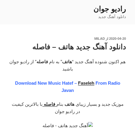
فتن
رادیو جوان
ه
دانلود آهنگ جدید
حتوا
نوشته‌شده
2020-04-20
از
MILAD
در
دانلود آهنگ جدید هاتف – فاصله
هم اکنون شنوده آهنگ جدید “
هاتف
” به نام
فاصله
” از رادیو جوان
باشید
Download New Music Hatef –
Faseleh
From Radio
Javan
موزیک جدید و بسیار زیبای
هاتف
بنام
فاصله
با بالاترین کیفیت
در رادیو جوان