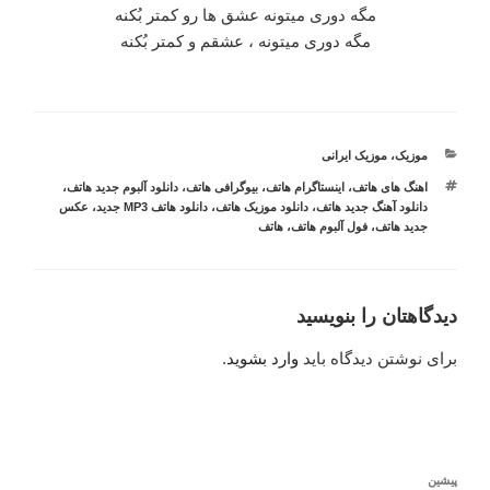
مگه دوری میتونه عشق ها رو کمتر بُکنه
مگه دوری میتونه ، عشقم و کمتر بُکنه
دسته‌ها
موزیک
،
موزیک ایرانی
برچسب‌ها
اهنگ های هاتف
،
اینستاگرام هاتف
،
بیوگرافی هاتف
،
دانلود آلبوم جدید هاتف
،
دانلود آهنگ جدید هاتف
،
دانلود موزیک هاتف
،
دانلود هاتف MP3 جدید
،
عکس
جدید هاتف
،
فول آلبوم هاتف
،
هاتف
دیدگاهتان را بنویسید
برای نوشتن دیدگاه باید
وارد بشوید
.
راهبری
نوشته
پیشین