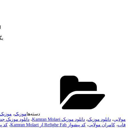
ا
بگ
دسته‌ها
موزیک
،
موزیک 
مولایی
،
دانلود موزیک
،
دانلود موزیک Kamran Molaei
،
دانلود موزیک جدی
فاب
،
کامران مولایی
،
کد پیشواز Refighe Fab از Kamran Molaei
،
کد پ