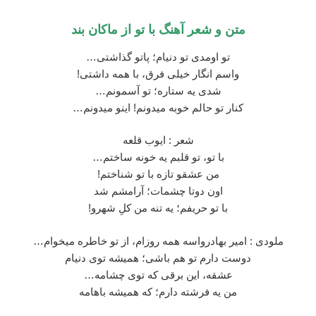
متن و شعر آهنگ با تو از
ماکان بند
تو اومدی تو دنیام؛ پاتو گذاشتی…
واسم انگار خیلی فرق، با همه داشتی!
شدی یه ستاره؛ تو آسمونم…
کنار تو حالم خوبه میدونم! اینو میدونم…
شعر : ایوب قلعه
با تو، تو قلبم یه خونه ساختم…
من عشقو تازه با تو شناختم!
اون دوتا چشمات؛ آرامشم شد
با تو حریفم؛ یه تنه من کلِ شهرو!
ملودی : امیر بهادرواسه همه روزام، از تو خاطره میخوام…
دوست دارم تو هم باشی؛ همیشه توی دنیام
عشقه، این برقی که توی چشامه…
من یه فرشته دارم؛ که همیشه باهامه