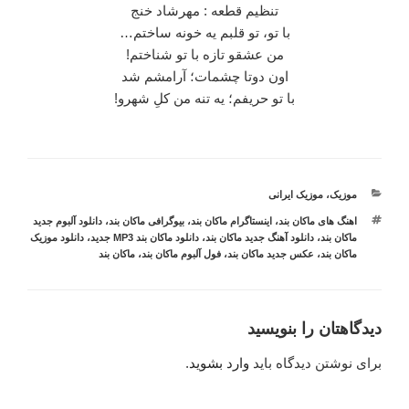
تنظیم قطعه : مهرشاد خنج
با تو، تو قلبم یه خونه ساختم…
من عشقو تازه با تو شناختم!
اون دوتا چشمات؛ آرامشم شد
با تو حریفم؛ یه تنه من کلِ شهرو!
دسته‌ها
موزیک
،
موزیک ایرانی
برچسب‌ها
اهنگ های ماکان بند
،
اینستاگرام ماکان بند
،
بیوگرافی ماکان بند
،
دانلود آلبوم جدید
ماکان بند
،
دانلود آهنگ جدید ماکان بند
،
دانلود ماکان بند MP3 جدید
،
دانلود موزیک
ماکان بند
،
عکس جدید ماکان بند
،
فول آلبوم ماکان بند
،
ماکان بند
دیدگاهتان را بنویسید
برای نوشتن دیدگاه باید
وارد بشوید
.