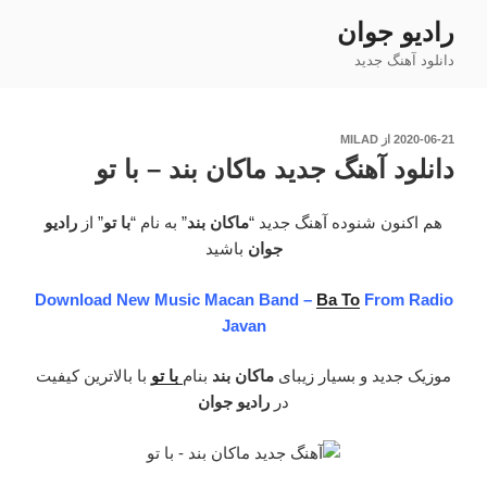
فتن
رادیو جوان
ه
دانلود آهنگ جدید
حتوا
نوشته‌شده
2020-06-21
از
MILAD
در
دانلود آهنگ جدید ماکان بند – با تو
هم اکنون شنوده آهنگ جدید “
ماکان بند
” به نام “
با تو
” از
رادیو
جوان
باشید
Download New Music Macan Band –
Ba To
From Radio
Javan
موزیک جدید و بسیار زیبای
ماکان بند
بنام
با تو
با بالاترین کیفیت
در
رادیو جوان