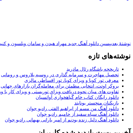
نوشته‌ٔ بعدی
پسین
دانلود آهنگ جدید مهراد هیدن و سامان ویلسون و کن
نوشته‌های تازه
تاریخچه باشگاه رئال مادرید
تحصیل مهاجرت و سرمایه گذاری در روسیه بلاروس و رومانی
معرفی تور کوبا و ویزای کوبا، تور اقساطی مالزی
بروکر اوتت، انتخابی مطمئن برای معامله‌گران بازارهای جهانی
تفاوت های میان نحوه دریافت ویزای توریستی و ویزای کار با وی
دانلود رایگان کتاب خام گیاهخواری آوانسیان
بازیکنان منچستر یونایتد
دانلود آهنگ من مسم از ابراهیم الفتی رادیو جوان
دانلود آهنگ سیاه سفید از حامیم رادیو جوان
دانلود آهنگ دلیل زنده بودنم از امیر بارانی بهبهانی رادیو جوان
آخرین پست بازدید شده کاربران