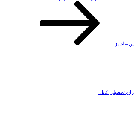
یس – آشپز
زای تحصیلی کانادا