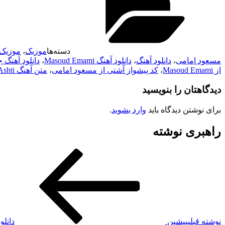
دسته‌ها
موزیک
،
موزیک 
مسعود امامی
،
دانلود آهنگ
،
دانلود آهنگ Masoud Emami
،
دانلود آهنگ ج
از Masoud Emami
،
کد پیشواز آشتی از مسعود امامی
،
متن آهنگ Ashti از Masoud Emami
دیدگاهتان را بنویسید
برای نوشتن دیدگاه باید
وارد بشوید
.
راهبری نوشته
نوشته قبلی
پیشین
دانلو