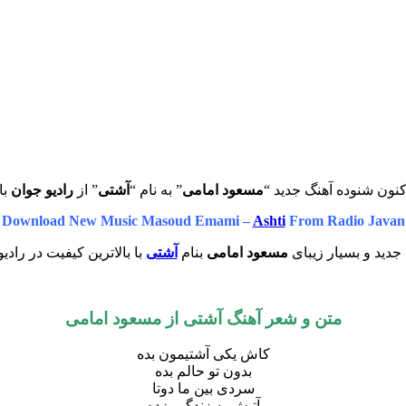
کنون شنوده آهنگ جدید “
مسعود امامی
” به نام “
آشتی
” از
رادیو جوان
با
Download New Music Masoud Emami –
Ashti
From Radio Javan
جدید و بسیار زیبای
مسعود امامی
بنام
آشتی
با بالاترین کیفیت در رادی
متن و شعر آهنگ آشتی از مسعود امامی
کاش یکی آشتیمون بده
بدون تو حالم بده
سردی بین ما دوتا
آتیش به زندگیم زده