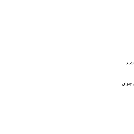
شید
و جوان