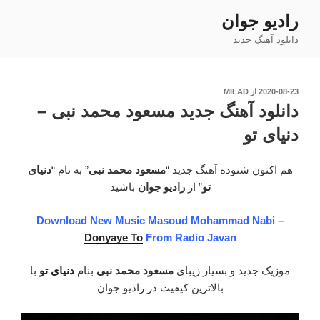
رفتن
رادیو جوان
به
دانلود آهنگ جدید
محتوا
نوشته‌شده
2020-08-23
از
MILAD
در
دانلود آهنگ جدید مسعود محمد نبی –
دنیای تو
هم اکنون شنوده آهنگ جدید “
مسعود محمد نبی
” به نام “
دنیای
تو
” از
رادیو جوان
باشید
Download New Music Masoud Mohammad Nabi –
Donyaye To
From Radio Javan
موزیک جدید و بسیار زیبای
مسعود محمد نبی
بنام
دنیای تو
با
بالاترین کیفیت در رادیو جوان