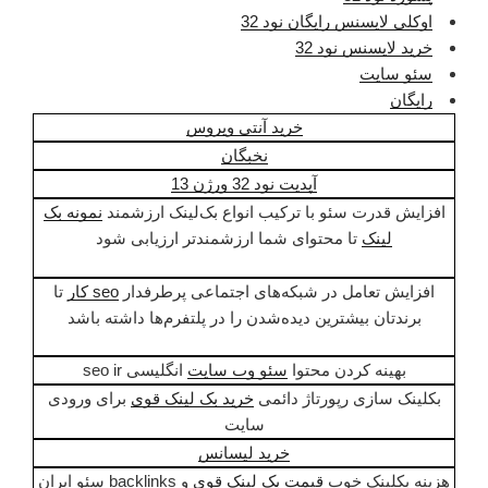
اوکلی لایسنس رایگان نود 32
خرید لایسنس نود 32
سئو سایت
رایگان
خرید آنتی ویروس
نخبگان
آپدیت نود 32 ورژن 13
افزایش قدرت سئو با ترکیب انواع بک‌لینک ارزشمند
نمونه بک
لینک
تا محتوای شما ارزشمندتر ارزیابی شود
افزایش تعامل در شبکه‌های اجتماعی پرطرفدار
seo کار
تا
برندتان بیشترین دیده‌شدن را در پلتفرم‌ها داشته باشد
بهینه کردن محتوا
سئو وب سایت
انگلیسی seo ir
بکلینک سازی رپورتاژ دائمی
خرید بک لینک قوی
برای ورودی
سایت
خرید لیسانس
هزینه بکلینک خوب
قیمت بک لینک قوی
و backlinks سئو ایران